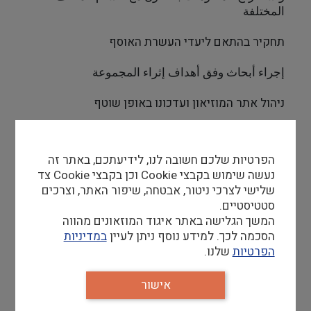
المختلفة
תחקיר בהתאם ליעדי העשרת האוסף
إجراء أبحاث وفق أهداف إثراء المجموعة
ניהול אתר המוזיאון ועדכונו באופן שוטף
إدارة موقع المتحف وتحديثه بشكل دوري
הפרטיות שלכם חשובה לנו, לידיעתכם, באתר זה
עבודה עם צוות הסושיאל והשיווק – ריכוז והעברת 
נעשה שימוש בקבצי Cookie וכן בקבצי Cookie צד
חומרים, עריכת דימויים לפלטפורמות השונות
שלישי לצרכי ניטור, אבטחה, שיפור האתר, וצרכים
סטטיסטיים.
العمل مع فريق وسائل التواصل والتسويق – تنسيق 
המשך הגלישה באתר איגוד המוזאונים מהווה
المواد ونقلها، وتحرير الصور للمنصات المختلفة
הסכמה לכך. למידע נוסף ניתן לעיין
במדיניות
הפרטיות
שלנו.
דרישות סף
אישור
• תואר ראשון במדעי הרוח והחברה, מתחומי שיווק 