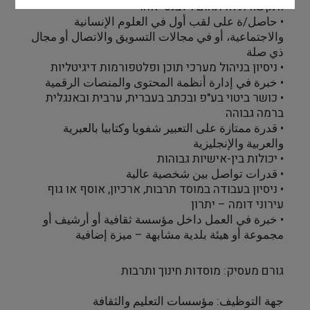
ותקשורת או תחום רלבנטי אחר
• حاصل/ة على لقب أول في العلوم الإنسانية 
والاجتماعية، أو في مجالات التسويق والاتصال أو مجال 
ذي صلة
• ניסיון בניהול מערכי תוכן ופלטפורמות דיגיטליות
• خبرة في إدارة أنظمة المحتوى والمنصات الرقمية
• כושר ביטוי בע"פ ובכתב בעברית, ערבית ובאנגלית 
ברמה גבוהה
• قدرة ممتازة على التعبير شفويا وكتابيا بالعبرية 
والعربية والإنجليزية
• יכולות בין-אישיות גבוהות
• قدرات تواصل بين شخصية عالية
• ניסיון בעבודה במוסד תרבות, ארכיון, אוסף או גוף 
עירוני דומה – יתרון
• خبرة في العمل داخل مؤسسة ثقافية أو أرشيف أو 
مجموعة أو هيئة بلدية مشابهة – ميزة إضافية
גורם מעסיק: מוסדות חינוך ותרבות
جهة التوظيف: مؤسسات التعليم والثقافة