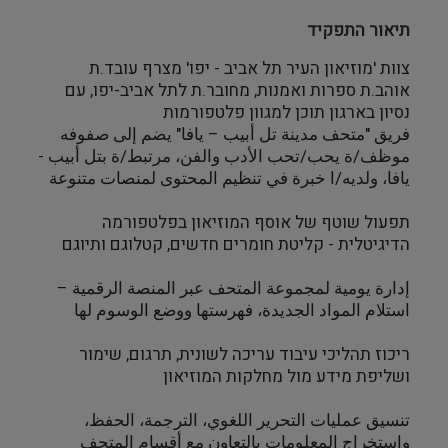
תיאור התפקיד
צוות 'מוזיאון העיר תל אביב - יפו' מצרף עובד.ת 
אוהב.ת ספרות ואמנות, מחובר.ת לתל אביב-יפו, עם 
נסיון בארגון תוכן למגוון פלטפורמות
فريق "متحف مدينة تل أبيب – يافا" يضم إلى صفوفه 
موظف/ة يحب/تحب الأدب والفن، مرتبط/ة بتل أبيب - 
يافا، ولديه/ا خبرة في تنظيم المحتوى لمنصات متنوعة
תפעול שוטף של אוסף המוזיאון בפלטפורמה 
הדיגיטלית - קליטת חומרים חדשים, קטלוגם ותיוגם
إدارة يومية لمجموعة المتحف عبر المنصة الرقمية – 
استلام المواد الجديدة، فهرستها ووضع الوسوم لها
ריכוז תהליכי עיבוד עריכה לשונית, תרגום, שימור 
ושליפת מידע מול מחלקות המוזיאון
تنسيق عمليات التحرير اللغوي، الترجمة، الحفظ، 
واستخراج المعلومات بالتعاون مع أقسام المتحف 