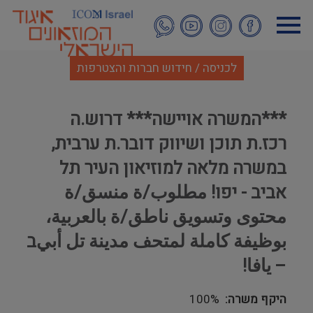
דילוג
לתוכן
העיקרי
לכניסה / חידוש חברות והצטרפות
***המשרה אויישה*** דרוש.ה
רכז.ת תוכן ושיווק דובר.ת ערבית,
במשרה מלאה למוזיאון העיר תל
אביב - יפו! مطلوب/ة منسق/ة
محتوى وتسويق ناطق/ة بالعربية،
بوظيفة كاملة لمتحف مدينة تل أبيב
– يافا!
היקף משרה
100%