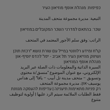
כפיפות: מנהלת אוסף מוזיאון העיר
التبعية: مديرة مجموعة متحف المدينة
שכר: בהתאם למדרגי השכר המקובלים במוזיאון
الراتب: وفق سلم الأجور المعتمد في المتحف
קו"ח ומידע רלוונטי במייל עם שורת נושא "רכזת תוכן 
ושיווק מוזיאון העיר תל אביב - יפו" להדס יוסיף-און 
מנהלת אוסף המוזיאון
السيرة الذاتية والمعلومات ذات الصلة عبر البريد 
الإلكتروني، مع عنوان الموضوع "منسق/ة محتوى 
وتسويق – متحف مدينة تل أبيب – يافا" إلى هداس 
يوسيف-און، مديرة مجموعة المتحف
רק פניות מתאימות תיענינה | עדיפות להעסקה מגוונת
فقط الطلبات الملائمة سيتم الرد عليها | أولوية لتوظيف 
متنوع