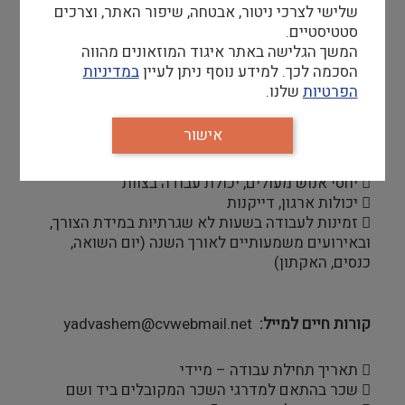
דרישות סף
שלישי לצרכי ניטור, אבטחה, שיפור האתר, וצרכים
סטטיסטיים.
 השכלה תיכונית – חובה
המשך הגלישה באתר איגוד המוזאונים מהווה
 עברית על בורייה (בע"פ ובכתב) – חובה
הסכמה לכך. למידע נוסף ניתן לעיין
במדיניות
 אנגלית ברמה טובה – חובה
הפרטיות
שלנו.
 שפות נוספות – יתרון
 ניסיון מוכח בעבודה בתפקיד רלוונטי – חובה
אישור
 ניסיון מוכח בעבודה בסביבה ממוחשבת
 ניסיון בעבודה בסביבה מרובת משימות
 יחסי אנוש מעולים, יכולת עבודה בצוות
 יכולות ארגון, דייקנות
 זמינות לעבודה בשעות לא שגרתיות במידת הצורך,
ובאירועים משמעותיים לאורך השנה (יום השואה,
כנסים, האקתון)
קורות חיים למייל
yadvashem@cvwebmail.net
 תאריך תחילת עבודה – מיידי
 שכר בהתאם למדרגי השכר המקובלים ביד ושם