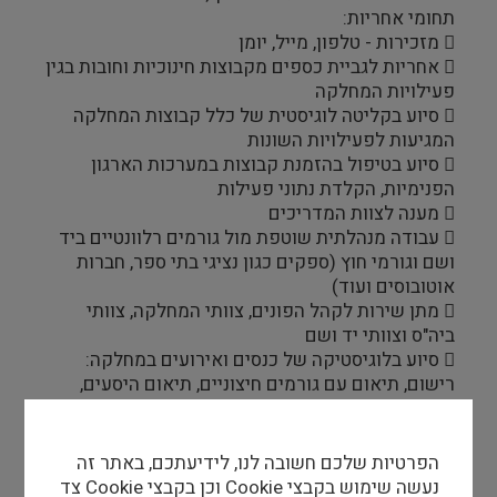
תחומי אחריות:
 מזכירות - טלפון, מייל, יומן
 אחריות לגביית כספים מקבוצות חינוכיות וחובות בגין
פעילויות המחלקה
 סיוע בקליטה לוגיסטית של כלל קבוצות המחלקה
המגיעות לפעילויות השונות
 סיוע בטיפול בהזמנת קבוצות במערכות הארגון
הפנימיות, הקלדת נתוני פעילות
 מענה לצוות המדריכים
 עבודה מנהלתית שוטפת מול גורמים רלוונטיים ביד
ושם וגורמי חוץ (ספקים כגון נציגי בתי ספר, חברות
אוטובוסים ועוד)
 מתן שירות לקהל הפונים, צוותי המחלקה, צוותי
ביה"ס וצוותי יד ושם
 סיוע בלוגיסטיקה של כנסים ואירועים במחלקה:
רישום, תיאום עם גורמים חיצוניים, תיאום היסעים,
מלונות וכו'
 סיוע בריכוז נתונים והכנת דוחות לפי דרישה
הפרטיות שלכם חשובה לנו, לידיעתכם, באתר זה
נעשה שימוש בקבצי Cookie וכן בקבצי Cookie צד