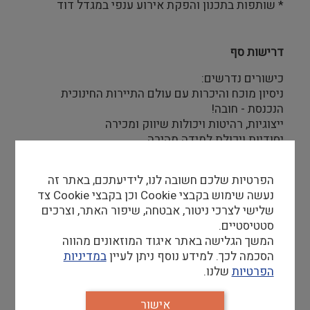
* שותפות בתכנון והפקת אירוע ענפי במגדל דוד
דרישות סף
כישורים נדרשים:
ניסיון מוכח והיכרות עם עולם התיירות החינוכית
הנכנסת - חובה!
ייצוגיות, רהיטות ויכולות שיווק ומכירה
יסודיות ויכולת למידה מהירה
נכונות לנסיעות ולעבודה דינמית מהמשרד, מהבית,
ומהשטח
הפרטיות שלכם חשובה לנו, לידיעתכם, באתר זה
נעשה שימוש בקבצי Cookie וכן בקבצי Cookie צד
שלישי לצרכי ניטור, אבטחה, שיפור האתר, וצרכים
קורות חיים למייל
Job@tod.org.il
סטטיסטיים.
המשך הגלישה באתר איגוד המוזאונים מהווה
העבודה תחת הנחיה וליווי של מנהל תחום תוכניות
הסכמה לכך. למידע נוסף ניתן לעיין
במדיניות
בינלאומיות
הפרטיות
שלנו.
העסקה עד אוגוסט 2026 (עם אופציה להארכה), כנגד
חשבונית
אישור