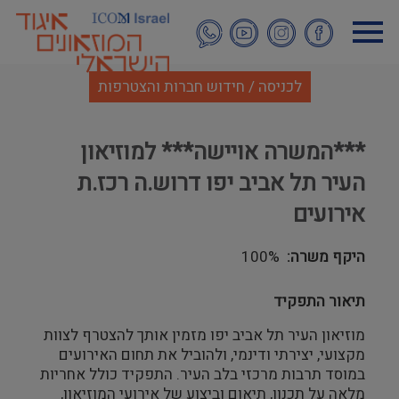
דילוג
לתוכן
העיקרי
לכניסה / חידוש חברות והצטרפות
***המשרה אויישה*** למוזיאון
העיר תל אביב יפו דרוש.ה רכז.ת
אירועים
היקף משרה
100%
תיאור התפקיד
מוזיאון העיר תל אביב יפו מזמין אותך להצטרף לצוות
מקצועי, יצירתי ודינמי, ולהוביל את תחום האירועים
במוסד תרבות מרכזי בלב העיר. התפקיד כולל אחריות
מלאה על תכנון, תיאום וביצוע של אירועי המוזיאון,