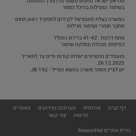
מוזיאון ישראל מחפש משמר/ת לצורך התמחות
בשימור המגילות בהיכל הספר.
המשרה בעלת פוטנציאל לקידום לתפקיד ראש תחום
מחקר חומרי ושימור מגילות.
מתח דרגות : 41-42 בדירוג המח"ר
כפיפות: מנהלת מחלקת שימור
מועמדים מתאימים ישלחו קורות חיים עד לתאריך
26.12.2025.
יש לציין מספר משרה בנושא המייל - JB-192.
footer
דף הבית
אודותינו
תערוכות ואירועים
מאמרים
menu
חדשות
צור קשר
בניית אתרים ReasonHat