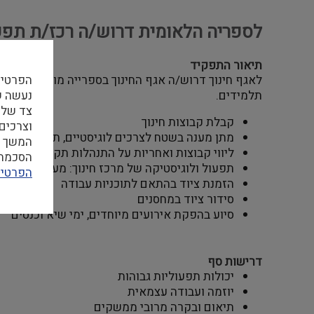
לספריה הלאומית דרוש/ה רכז/ת תפעו
תיאור התפקיד
הפרטיו
לאגף חינוך דרוש/ה אגף החינוך בספרייה מוביל פעילו
תלמידים.
צד שלי
קבלת קבוצות חינוך
וצרכים
מתן מענה בשטח לצרכים לוגיסטיים, תיאום לוחות 
המשך ה
ליווי קבוצות ואחריות על התנהלות תקינה
הסכמה ל
תפעול ולוגיסטיקה של מרכז חינוך: מעקב וניהול מ
הפרטיו
הזמנת ציוד בהתאם לתוכניות עבודה
סידור ציוד במחסנים
סיוע בהפקת אירועים מיוחדים, ימי שיא וכנסים
דרישות סף
יכולות תפעוליות גבוהות
יוזמה ועבודה עצמאית
תיאום ובקרה מרובי ממשקים