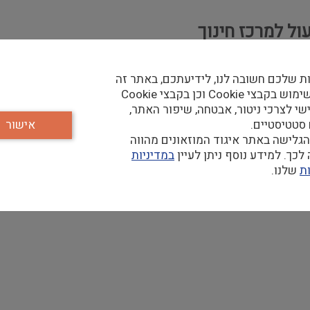
ל למרכז חינוך
ת שלכם חשובה לנו, לידיעתכם, באתר זה
יות חינוכיות מגוונות לתלמידים ותלמידות ומחפש רכז/ת תפעול ל
נעשה שימוש בקבצי Cookie וכן בקבצי Cookie
שי לצרכי ניטור, אבטחה, שיפור האתר,
 סטטיסטיים.
אישור
זמנים ומרחבי הפעילות בין קבוצות
גלישה באתר איגוד המוזאונים מהווה
כך. למידע נוסף ניתן לעיין
במדיניות
לאי ציוד לפעילויות תלמידים
ת
שלנו.