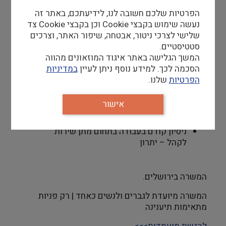
בציוד סריקה ובצילום
הפרטיות שלכם חשובה לנו, לידיעתכם, באתר זה
נעשה שימוש בקבצי Cookie וכן בקבצי Cookie צד
שלישי לצרכי ניטור, אבטחה, שיפור האתר, וצרכים
דרישות סף
סטטיסטיים.
סטודנט/ סטודנטית לתואר ראשון או שני.
המשך הגלישה באתר איגוד המוזאונים מהווה
יתרון להשכלה מתחום מדעי הרוח / ספרנות.
הסכמה לכך. למידע נוסף ניתן לעיין
במדיניות
זמינות ל-3 משמרות שבועיות לפחות.
הפרטיות
שלנו.
עבודה בימי שישי לסירוגין.
היקף משרה חודשי: 92 שעות ומעלה.
אישור
שפות: עברית ברמת שפת אם, אנגלית ברמה
טובה, שפות נוספות – יתרון
ניסיון קודם בעבודה בתחום מתן שירות
לקהל – יתרון
המשרה בירושלים.
המשרה מיועדת לגברים ולנשים כאחד | רק פניות
מתאימות תיענינה