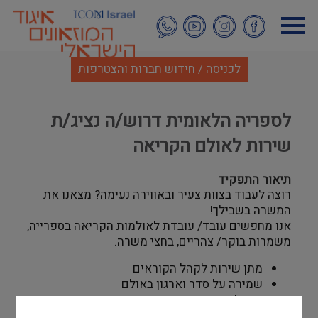
דילוג
לתוכן
העיקרי
לכניסה / חידוש חברות והצטרפות
לספריה הלאומית דרוש/ה נציג/ת
שירות לאולם הקריאה
תיאור התפקיד
רוצה לעבוד בצוות צעיר ובאווירה נעימה? מצאנו את
המשרה בשבילך!
אנו מחפשים עובד/ עובדת לאולמות הקריאה בספרייה,
משמרות בוקר/ צהריים, בחצי משרה.
מתן שירות לקהל הקוראים
שמירה על סדר וארגון באולם
טיפול בהזמנות הקוראים
הדרכת קוראים, כולל שימוש במקראות,