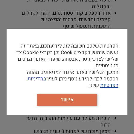
ובאנגלית
אחריות על ביקורי סטודנטים: הגעה לקהלים
קיימים וחדשים. פרסום והפצה של
התוכניות ותפעול שוטף
של המפגשים.
אחריות על ביקורי צה"ל: כתיבת תוכן, קשר
הפרטיות שלכם חשובה לנו, לידיעתכם, באתר זה
שוטף עם היחידות השונות, הגעה לקהלים
נעשה שימוש בקבצי Cookie וכן בקבצי Cookie צד
חדשים ומיסוד
שלישי לצרכי ניטור, אבטחה, שיפור האתר, וצרכים
הקשר מול הגורמים הרלוונטיים.
סטטיסטיים.
בהקשר כולל של תחומי האחריות: תיאום
המשך הגלישה באתר איגוד המוזאונים מהווה
עם גורמים חיצוניים, טיפול בהזמנות רכש,
הסכמה לכך. למידע נוסף ניתן לעיין
במדיניות
חשבוניות ומעקב
הפרטיות
שלנו.
אחרי ביצוע תשלומים.
אישור
דרישות סף
תואר שני במדעי הרוח והחברה
היכרות מעולה עם עולמות התרבות ומדעי
הרוח
ניסיון מוכח של לפחות 3 שנים בגיבוש