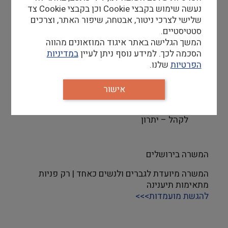
נעשה שימוש בקבצי Cookie וכן בקבצי Cookie צד
דרישות סף
שלישי לצרכי ניטור, אבטחה, שיפור האתר, וצרכים
סטודנט/סטודנטית לתואר ראשון או שני,
סטטיסטיים.
יתרון להשכלה מתחום מדעי הרוח או
המשך הגלישה באתר איגוד המוזאונים מהווה
ספרנות
הסכמה לכך. למידע נוסף ניתן לעיין
במדיניות
היקף משרה שבועי: 21 שעות שבועיות,
הפרטיות
שלנו.
50%
שפות: עברית ברמת שפת אם, אנגלית ברמה
אישור
טובה, שפות נוספות – יתרון
ניסיון קודם בעבודה בתחום מתן שירות
לקהל – יתרון
המשרה בירושלים
המשרה מיועדת לגברים ולנשים כאחד | רק פניות
מתאימות תיענינה
להגשת מועמדות>>>