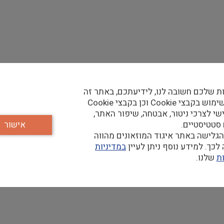
ת שלכם חשובה לנו, לידיעתכם, באתר זה
נעשה שימוש בקבצי Cookie וכן בקבצי Cookie
הלים מגוונים
שי לצרכי ניטור, אבטחה, שיפור האתר,
 סטטיסטיים.
אישור
בור). כל שפה נוספת - יתרון
גלישה באתר איגוד המוזאונים מהווה
כך. למידע נוסף ניתן לעיין
במדיניות
ת
שלנו.
ברה
בונית