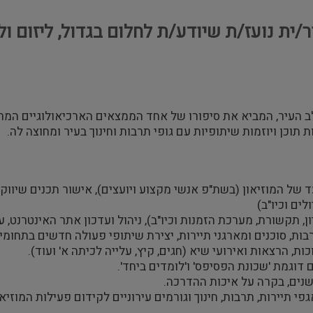
ית נועז/ת שיודע/ת לחלום בגדול, ליזום ו
בלב העיר, המביא את סיפורו של אחד הממצאים הארכיאולוגיים המ
ת תוכן ויוזמות שיתופיות עם גופי תרבות וחינוך בעיר ומחוצה לה.
עד של המוזיאון (בשת"פ אנשי מקצוע ויועצים), אישור תכנים שיוו
ים וכיו"ב)
, תקשורת, מערכת הזמנות וכיו"ב), ניהול ועדכון אתר האינטרנט, ע
בות, סוכנים ומארגני תיירות, יצירת שיתופי פעולה חדשים בתחומי ת
ות, הרצאות ואירועי שיא (חגים, קיץ, עלייה לכיתה א' ועוד).
 דוגמת 'שכונת הפסיפס' ו'לומדים ביחד'.
דישנים, בקרה על איכות ההדרכה.
י תיירות, תרבות, חינוך וגורמים עירוניים לקידום פעילות המוזיאו