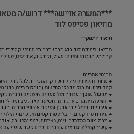
***המשרה אויישה*** דרוש/ה מטאור/
מוזיאון פסיפס לוד
תיאור התפקיד
מוזיאון פסיפס לוד הוא מרכז תרבותי-חינוכי-קהילתי 
קהילתי, תרבותי וחינוכי פעיל, הדרכות, אירועים, פעילויו
תחומי אחריות:
● שיווק ומכירות: ניהול השיווק והמכירות לכל קהלי הי
קיום פגישות מול מקבלי החלטות (מנהלות בי"ס, רכזי טיול
● תפעול שוטף: עבודה מול ספקים חיצוניים (חברת ניקיון
● חשיפה ויוזמות: ארגון ימי חשיפה לארגונים ומנהלי תר
● אירועים ופעילויות: ארגון והפקת אירועי תרבות, תערוכ
● פיתוח פרויקטים: הובלת פרויקטים חינוכיים-קהילתיים
● ניהול צוות ההדרכה: גיוס, ראיונות, ליווי והכשרה, או
● קשרי קהילה וגורמים עירוניים: קיום קשר שוטף עם אגפ