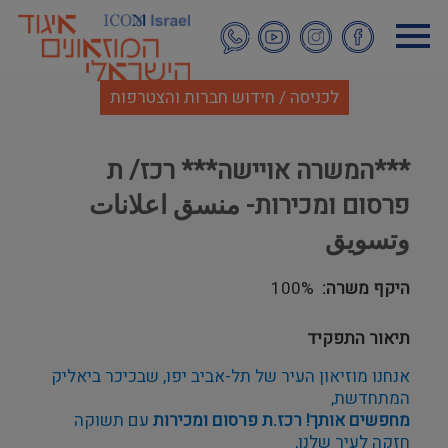
דילוג
לתוכן
העיקרי
לכניסה / חידוש חברות והצטרפות
***המשרה אויישה*** רכז/ ת
פרסום ומכירות- منسق اعلانات
وتسويق
היקף משרה
100%
תיאור התפקיד
אנחנו מוזיאון העיר של תל-אביב יפו, שבכיכר ביאליק 
המתחדשת,
מחפשים אותך! רכז.ת פרסום ומכירות
 עם תשוקה 
חזקה לעיר שלנו,