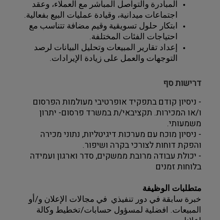
المبادرة والتواصل المباشر مع العملاء، وعقد 
اجتماعات ميدانية، وقيادة عمليات البيع بفعالية.
ابتكار حلول تسويقية وقيم مضافة تتناسب مع 
احتياجات الفئات المختلفة.
إعداد تقارير المبيعات وتحليل البيانات لرصد 
التوجهات والعمل على زيادة الإيرادات.
דרישות סף
- ניסיון קודם בתפקיד אופרטיבי מעולמות הפרסום 
ו/או המכירות. תקציבאי/ת במשרד פרסום- יתרון 
משמעותי.
- ניסיון מוכח עם מערכות דיגיטליות, נתוני מכירה 
והפקת דוחות לצורכי בקרה ושיפור.
- יכולת עבודה מרובת ממשקים, סדר וארגון ועמידה 
בלוחות זמנים
متطلبات الوظيفة 
خبرة سابقة في دور تنفيذي  في مجالات الإعلان و/أو 
المبيعات. افضلية لمسؤول حسابات/تخطيط وكالة 