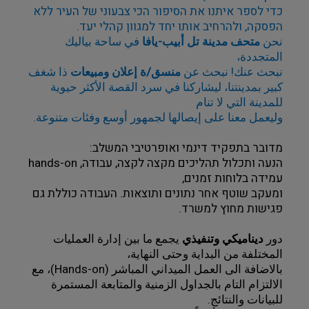
כדי לספר איתנו את הסיפור הכי צבעוני של העיר ללא 
הפסקה, ולהרחיב אותו יחד למגוון קהלי יעד. 
نحن 
متحف مدينة تل أبيب-يافا
 في ساحة بياليك 
المتجددة،
نبحث عنك! نبحث عن 
منسق/ة إعلان ومبيعات
 ذا شغف 
كبير بمدينتنا، ليشاركنا في سرد القصة الأكثر حيوية 
للمدينة التي لا تنام 
وليعمل معنا على إيصالها لجمهور أوسع وفئات متنوعة.
מדובר בתפקיד דינמי ואופרטיבי המשלב:
הנעה ותכלול תהליכים מקצה לקצה, עבודה, hands-on 
עמידה בלוחות זמנים,
ומעקב שוטף אחר נתונים ותוצאות. העבודה כוללת גם 
פגישות מחוץ למשרד.
دور 
ديناميكي وتنفيذي
 يجمع ما بين إدارة العمليات 
المختلفة من البداية وحتى النهاية،
بالاضافة الى العمل الميداني المباشر (Hands-on)، مع 
الالتزام التام بالجداول الزمنية والمتابعة المستمرة 
للبيانات والنتائج. 