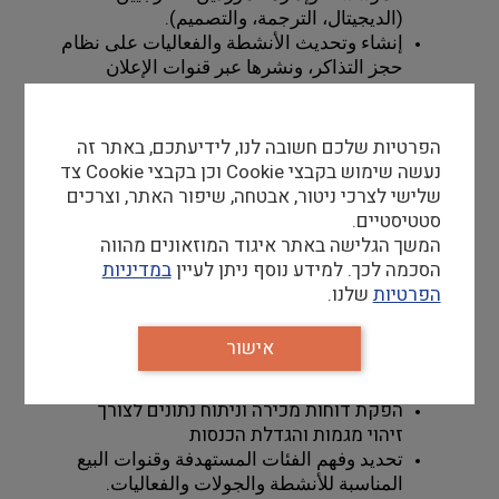
(الديجيتال، الترجمة، والتصميم).
إنشاء وتحديث الأنشطة والفعاليات على نظام 
حجز التذاكر، ونشرها عبر قنوات الإعلان 
المناسبة.
استخراج وتحليل  تقارير المبيعات والإعلانات من 
أنظمة الموقع والحجز، بهدف المتابعة وتحسين 
הפרטיות שלכם חשובה לנו, לידיעתכם, באתר זה
الأداء.
נעשה שימוש בקבצי Cookie וכן בקבצי Cookie צד
שלישי לצרכי ניטור, אבטחה, שיפור האתר, וצרכים
מכירות: التسويق 
סטטיסטיים.
זיהוי ומיפוי קהלי יעד וערוצי מכירה 
המשך הגלישה באתר איגוד המוזאונים מהווה
לפעילויות, סיורים ואירועים
הסכמה לכך. למידע נוסף ניתן לעיין
במדיניות
ייזום אקטיבי של פניות, קיום פגישות מחוץ 
הפרטיות
שלנו.
למשרד עם לקוחות רלוונטיים והנעת 
תהליכי מכירה 
אישור
פיתוח מענה מכירתי והצעות ערך מותאמות 
לקהלים שונים.
הפקת דוחות מכירה וניתוח נתונים לצורך 
זיהוי מגמות והגדלת הכנסות
تحديد وفهم الفئات المستهدفة وقنوات البيع 
المناسبة للأنشطة والجولات والفعاليات.