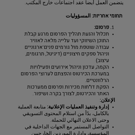
يتضمن العمل أيضاً عقد اجتماعات خارج المكتب.
 תחומי אחריות: المسؤوليات 
פרסום:
תכלול והנעת תהליך הפרסום מרגע קבלת 
התוכן השיווקי ועד עלייה מלאה לאוויר
עבודה שוטפת מול גורמים פנים־ארגוניים 
וניהול ספקים חיצוניים (דיגיטל, תרגומים, 
עיצוב)
הקמה, עדכון וניהול אירועים ופעילויות 
במערכת הכירטוס והפצתם לערוצי הפרסום 
הרלוונטיים.
הפקת דו"חות מכירות ופרסום ממערכות 
האתר והכירטוס, לצורך בקרה ושיפור.
الإعلان:
إدارة وتنفيذ العمليات الإعلانية:
 متابعة العملية 
بالكامل، بدًأ من استلام المحتوى التسويقي 
وحتى الاعلان النهائي للحملة.
التواصل المستمر مع الجهات الداخلية في 
المؤسسة، وإدارة الموردين الخارجيين 