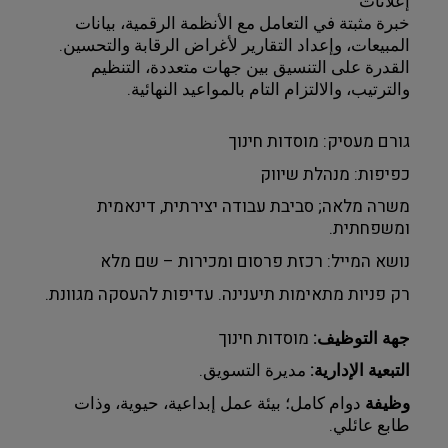
إعلانات 
خبرة مثبتة في التعامل مع الأنظمة الرقمية، بيانات 
المبيعات، وإعداد التقارير لأغراض الرقابة والتحسين.
القدرة على التنسيق بين جهات متعددة، التنظيم 
والترتيب، والالتزام التام بالمواعيد النهائية.
גורם מעסיק: מוסדות חינוך
כפיפות: מנהלת שיווק
משרה מלאה; סביבת עבודה יצירתית, דינאמית 
ומשפחתית.
נושא המייל: רכזת פרסום ומכירות – שם מלא
רק פניות מתאימות תיענינה. עדיפות להעסקה מגוונת.
جهة التوظيف:
 מוסדות חינוך
التبعية الإدارية:
 مديرة التسويق.
وظيفة 
دوام كامل؛ بيئة عمل إبداعية، حيوية، وذات 
طابع عائلي.