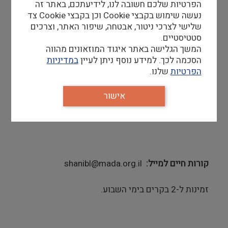
הפרטיות שלכם חשובה לנו, לידיעתכם, באתר זה
צעירה, צמוד לקמפוס. אפשרות לעבוד בשבת.
נעשה שימוש בקבצי Cookie וכן בקבצי Cookie צד
שלישי לצרכי ניטור, אבטחה, שיפור האתר, וצרכים
סטטיסטיים.
דרישות סף
המשך הגלישה באתר איגוד המוזאונים מהווה
הסכמה לכך. למידע נוסף ניתן לעיין
במדיניות
סטודנטים לתואר ראשון/שני במקצועות
הפרטיות
שלנו.
המדעים/הנדסה/חינוך
רקע בהדרכה
אהבה ועניין בעולמות המדע, טכנולוגיה ומייק
אישור
קורות חיים, בציון "עבור משרת הדרכה במוזיאון"
בנושא המייל:
קורות חיים למייל
shanibl@mada.org.il
זמינות ל-2 בקרים בימי השבוע.