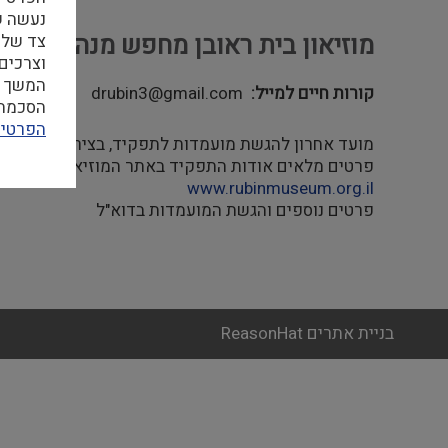
מוזיאון בית ראובן מחפש מנהל.ת / א
צד שלי
וצרכים
המשך ה
קורות חיים למייל
drubin3@gmail.com
הסכמה ל
הפרטיו
מועד אחרון להגשת מועמדות לתפקיד, בצירוף המסמכים הנדרשים: 0
פרטים מלאים אודות התפקיד באתר המוזיאון
www.rubinmuseum.org.il
פרטים נוספים והגשת המועמדות בדוא"ל
בניית אתרים ReasonHat