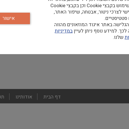
נעשה שימוש בקבצי Cookie וכן בקבצי Cookie
וצר.ת
שי לצרכי ניטור, אבטחה, שיפור האתר,
 סטטיסטיים.
אישור
גלישה באתר איגוד המוזאונים מהווה
כך. למידע נוסף ניתן לעיין
במדיניות
ת
שלנו.
2 באפריל 2026
footer
דף הבית
אודותינו
תע
menu