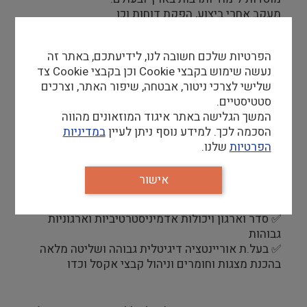
מעקב אחרי ביצוע, הפקת דוחות וכו
ושותפות בפיתוח יוזמות חדשות בתחומי הלמידה
ופיתוח מנהיגות.
הפרטיות שלכם חשובה לנו, לידיעתכם, באתר זה
נעשה שימוש בקבצי Cookie וכן בקבצי Cookie צד
שלישי לצרכי ניטור, אבטחה, שיפור האתר, וצרכים
סטטיסטיים.
המשך הגלישה באתר איגוד המוזאונים מהווה
דרישות סף
הסכמה לכך. למידע נוסף ניתן לעיין
במדיניות
✅ בוגר.ת תואר ראשון במדעי החברה- חובה / בעל.ת
הפרטיות
שלנו.
תואר שני בייעוץ ארגוני- יתרון
✅ אנגלית - כתיבה ודיבור ברמת שפת אם
אישור
✅ בעלת.ת יכולות למידה גבוהות
✅ יכולות בינאישיות גבוהות
✅ סדר וארגון ויכולות אדמיניסטרטיביות וארגוניות
גבוהות
✅ בעל.ת אוריינטציה דיגיטלית גבוהה ושליטה מלאה
בהכנת מצגות וחומרים וניהול קבצי אקסל וכדו