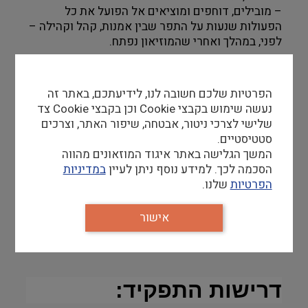
– מובילים, דוחפים ומוציאים אל הפועל את כל
הפעולות שנעות על התפר שבין אמנות, קהל וקהילה –
לפני, במהלך ואחרי שהמוזיאון נפתח.
מה צריך?
הפרטיות שלכם חשובה לנו, לידיעתכם, באתר זה
– רכב. רשיון. ונכונות לכבוש את השטח.
נעשה שימוש בקבצי Cookie וכן בקבצי Cookie צד
שלישי לצרכי ניטור, אבטחה, שיפור האתר, וצרכים
– דרייב. עמוק. חזק.
סטטיסטיים.
– נכונות ויכולות להפוך כל תא שטח וכל מקום זר ולא
המשך הגלישה באתר איגוד המוזאונים מהווה
מוכר – לבית. במובן הכי עמוק של המילה.
הסכמה לכך. למידע נוסף ניתן לעיין
במדיניות
הפרטיות
שלנו.
– יכולות הפקה עצמאיות.
אישור
– סבלנות וסקרנות.
– יכולת קשב והכלה
דרישות התפקיד: