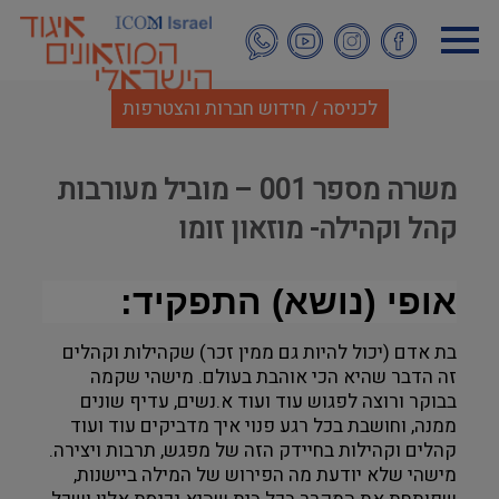
דילוג
לתוכן
העיקרי
לכניסה / חידוש חברות והצטרפות
משרה מספר 001 – מוביל מעורבות
קהל וקהילה- מוזאון זומו
אופי (נושא) התפקיד:
בת אדם (יכול להיות גם ממין זכר) שקהילות וקהלים
זה הדבר שהיא הכי אוהבת בעולם. מישהי שקמה
בבוקר ורוצה לפגוש עוד ועוד א.נשים, עדיף שונים
ממנה, וחושבת בכל רגע פנוי איך מדביקים עוד ועוד
קהלים וקהילות בחיידק הזה של מפגש, תרבות ויצירה.
מישהי שלא יודעת מה הפירוש של המילה ביישנות,