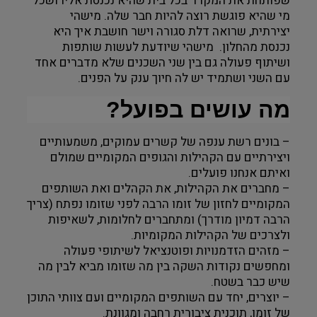
שפותחת את המקרר בכל בית שהיא נכנסת אליו ושכל
מי שהיא פוגשת רוצה להיות חבר שלה. מישהי
יצירתית, שרואה דלת סגורה וישר חושבת איך היא
נכנסת מהחלון. מישהי שיודעת לעשות שותפות
ושיתוף פעולה גם בין שני השכנים שלא מדברים אחד
עם השני ושתמיד יש לה חיוך ענק על הפנים.
מה עושים בפועל?
– בונים רשת ענפה של קשרים עמוקים, משמעותיים
ויצירתיים עם הקהילות והגופים המקומיים שמולם
ואיתם אנחנו פועלים.
– מחברים את הקהילות, את הקהלים ואת השותפים
המקומיים לחזון של זומו הרבה לפני שזומו נפתח (צריך
הרבה דמיון מודרך) ומתחברים לחלומות, לשאיפות
ולצרכים של הקהילות המקומיות.
– מזהים הזדמנויות ופוטנציאל לשיתופי פעולה
ומחפשים נקודות השקה בין מה שזומו מביא לבין מה
שיש כבר בשטח.
– יוצרים, יחד עם השותפים המקומיים ועם צוותי התוכן
של זומו, תוכנית ציבורית רחבה ומגוונת.