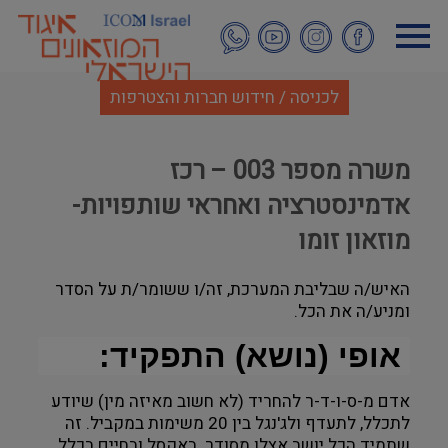
דילוג
לתוכן
העיקרי
לכניסה / חידוש חברות והצטרפות
משרה מספר 003 – רכז
אדמינסטרציה ואחראי שותפויות-
מוזאון זומו
האיש/ה שבליבת המערכת, זה/ו ששומר/ת על הסדר
ומניע/ה את הכל.
אופי (נושא) התפקיד:
אדם מ-ס-ו-ד-ר להחריד (לא חשוב מאיזה מין) שיודע
לתכלל, לתעדף ולג'נגל בין 20 משימות במקביל. זה
שתמיד הכל יושב אצלו מסודר. באקסל ובחיים בכלל.