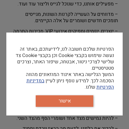
– מפעילים אותנו, כדי שנוכל לגייס וליצור עוד ועוד.
– מדווחים על העשייה לקרנות השונות, מגייסים
תומכים חדשים ושומרים על אלה הקיימים.
– יוצרים, יוזמים ומפיקים אירועי VIP, מכירות התרמה
ודברים שעדיין לא חשבנו עליהם.
– בונים, מחזיקים ומחזקים מערכת שיודעת מי תורם
הפרטיות שלכם חשובה לנו, לידיעתכם, באתר זה
למה, מתי ומתי אפשר לפנות אליו שוב לבקשת עוד
נעשה שימוש בקבצי Cookie וכן בקבצי Cookie צד
תרומה.
שלישי לצרכי ניטור, אבטחה, שיפור האתר, וצרכים
סטטיסטיים.
המשך הגלישה באתר איגוד המוזאונים מהווה
הסכמה לכך. למידע נוסף ניתן לעיין
במדיניות
צריך?
מה
הפרטיות
שלנו.
– להיות ראש גדול, בלבוסטה ומסודר.
אישור
– לשחות באקסל, בטבלאות ובמערכות CRM.
– להיות גמישים מצד אחד ושומרי הסף מהצד השני.
– להכיר את הלינגו. לדעת מה הבאז וורדס ותמיד