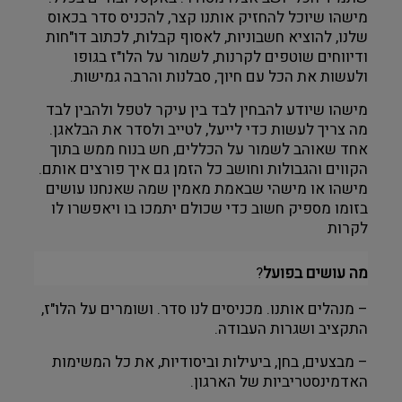
מישהו שיוכל להחזיק אותנו קצר, להכניס סדר בכאוס
שלנו, להוציא חשבוניות, לאסוף קבלות, לכתוב דו"חות
ודיווחים שוטפים לקרנות, לשמור על הלו"ז בגופו
ולעשות את הכל עם חיוך, סבלנות והרבה גמישות.
מישהו שיודע להבחין לבד בין עיקר לטפל ולהבין לבד
מה צריך לעשות כדי לייעל, לטייב ולסדר את הבלאגן.
אחד שאוהב לשמור על הכללים, חש בנוח ממש בתוך
הקווים והגבולות וחושב כל הזמן גם איך פורצים אותם.
מישהו או מישהי שבאמת מאמין שמה שאנחנו עושים
בזומו מספיק חשוב כדי שכולם יתמכו בו ויאפשרו לו
לקרות
מה עושים בפועל
?
– מנהלים אותנו. מכניסים לנו סדר. ושומרים על הלו"ז,
התקציב ושגרות העבודה.
– מבצעים, בחן, ביעילות וביסודיות, את כל המשימות
האדמינסטריביות של הארגון.