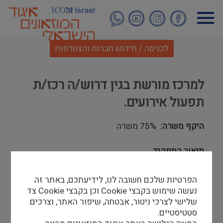
דילוג
לתוכן
העיקרי
לכניסה / חידוש חברות והצטרפות
למרכז מורשת בגין דרוש/ה רכז/ת
תפעול אירועים.
היקף משרה
75% משרה
תיאור התפקיד
תפעול אירועי ערב פנימיים וחיצוניים, משלב ההיערכות
ועד הסיום, כולל עבודה מול לקוחות, ספקים וצוותי
הפרטיות שלכם חשובה לנו, לידיעתכם, באתר זה
המרכז.
תפקיד דינמי ומעניין בצוות חם ובסביבה ערכית בלב
נעשה שימוש בקבצי Cookie וכן בקבצי Cookie צד
ירושלים!
שלישי לצרכי ניטור, אבטחה, שיפור האתר, וצרכים
סטטיסטיים.