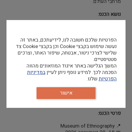
מרחבי העולם.
נושא הכנס:
"הפיתוי של הקביעות – גישה ביקורתית לתערוכות
קבע במוזיאונים"
הפרטיות שלכם חשובה לנו, לידיעתכם, באתר זה
הכנס מזמין עיסוק בשאלות כגון:
נעשה שימוש בקבצי Cookie וכן בקבצי Cookie צד
שלישי לצרכי ניטור, אבטחה, שיפור האתר, וצרכים
עד כמה תערוכות קבע הן אכן "קבועות"?
סטטיסטיים.
אילו נרטיבים והחלטות מוסדיות מעצבים את
המשך הגלישה באתר איגוד המוזאונים מהווה
מושג הקביעות?
הסכמה לכך. למידע נוסף ניתן לעיין
במדיניות
כיצד ניתן לחשוב מחדש על תערוכות קבע בעידן
הפרטיות
שלנו.
הנוכחי?
אישור
חוקרים ואנשי מקצוע מוזמנים להגיש הצעות העוסקות
בנושאים אלו ובתחומים משיקים.
פרטי הכנס:
Museum of Ethnography
📍