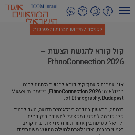
דילוג
לתוכן
העיקרי
לכניסה / חידוש חברות והצטרפות
קול קורא להגשת הצעות –
EthnoConnection 2026
אנו שמחים לשתף קול קורא להגשת הצעות לכנס
הבינלאומי
EthnoConnection 2026
, ביוזמת
Museum
.
of Ethnography, Budapest
כנס זה, הראשון בסדרה בינלאומית חדשה, נועד להוות
פלטפורמה למפגש מקצועי, לחשיבה ביקורתית
ולדיאלוג פתוח בין אנשי ונשות מוזיאונים, חוקרים
ואנשי תרבות, וצפוי לארח למעלה מ־200 משתתפים