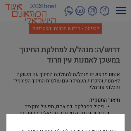
דילוג
לתוכן
העיקרי
לכניסה / חידוש חברות והצטרפות
דרוש/ה: מנהל/ת למחלקת החינוך
במשכן לאמנות עין חרוד
אנחנו מחפשים מנהל/ת למחלקת החינוך עם תשוקה
לאמנות והיכרות מעמיקה עם עולמות החינוך הפורמלי
והבלתי פורמלי
תיאור התפקיד
:
ניהול המחלקה: כח אדם, תפעול ותקציב
.
גיבוש פדגוגיה חינוכית מוזיאלית למערכות
החינוך השונות.
גיבוש תכנית שנתית ופרויקטלית ובקרה על