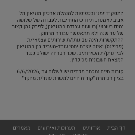
התפקיד זמני ובכפיפות למנהלת ארכיון מוזיאון תל
אביב לאמנות. תידרש התחייבות לעבודה של שלושה
ימים בשבוע )בשעות עבודת המוזיאון(, לפרק זמן קצוב
של עד שנה ולא תתאפשר עבודה מרחוק.
ההתקשרות הינה עם נותן/ת שירותים עצמאי/ת
(פרילנס) ואינה יוצרת יחסי עובד-מעביד בין המוזיאון
לבין נותן/ת השירותים. שכר הטרחה ישולם כנגד
המצאת חשבונית מס כדין.
קורות חיים ומכתב מקדים יש לשלוח עד ,6/6/2026
בציון הכותרת "קורות חיים למשרת עוזר/ת מחקר"
footer
דף הבית
אודותינו
תערוכות ואירועים
מאמרים
menu