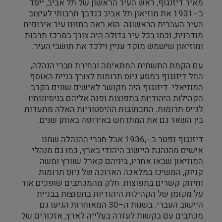
מאיר דיזנגוף, ראש העיר הראשון של תל אביב, ייסד
ב–1931 את מוזיאון תל אביב כנדבך תרבותי לעיצוב
העיר העברית הראשונה. הוא ראה בחזונו עיר אירופית
מודרנית, וכמו בכל עיר גדולה היה צורך במרכז תרבות
ומוזיאון שישמש מוקד עניין וילכד את תושבי העיר.
עם הקמת התשתית המתאימה ובחירת חברי הנהלה,
החל דיזנגוף במסע גיוס תרומות לצורך בניית האוסף
המוזיאלי. דיזנגוף היה מקושר לאישים שונים בקרב
הקהילות היהודיות בתפוצות ופנה אליהם בניסיונותיו
לגייס תרומות. התכתובות ההיסטוריות האלה מתעדות
בין השאר גם את המתרחש באירופה באותן שנים.
דיזנגוף נפטר ב–,1936 אבל חברי ההנהלה שמנו
אישים מהנהגת היישוב היהודי בארץ, כמו גם מנהלי
המוזיאון שבאו אחריו, ביניהם קארל שוורץ ומשה
קניוק, המשיכו במלאכה הארוכה של גיוס תרומות
וחיזוק קשרים בתפוצות. חלק מהמכתבים שופכים אור
על מקומן של הקהילות היהודיות בתפוצות בבניית
היישוב העברי. בשנות ה–30 המאוחרות הגיעו גם
מכתבים עם בקשות לעזרה בעלייה לארץ, אזכורים של