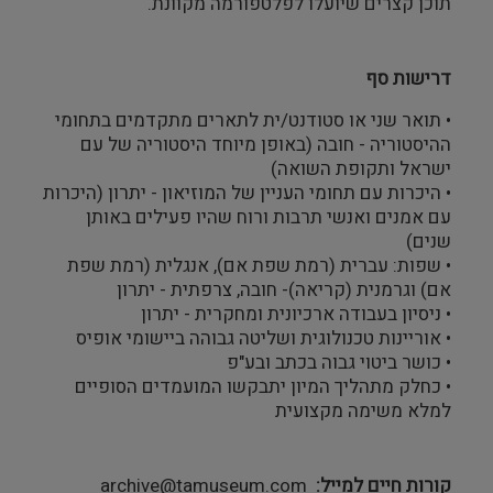
תוכן קצרים שיועלו לפלטפורמה מקוונת.
דרישות סף
• תואר שני או סטודנט/ית לתארים מתקדמים בתחומי
ההיסטוריה - חובה (באופן מיוחד היסטוריה של עם
ישראל ותקופת השואה)
• היכרות עם תחומי העניין של המוזיאון - יתרון (היכרות
עם אמנים ואנשי תרבות ורוח שהיו פעילים באותן
שנים)
• שפות: עברית (רמת שפת אם), אנגלית (רמת שפת
אם) וגרמנית (קריאה)- חובה, צרפתית - יתרון
• ניסיון בעבודה ארכיונית ומחקרית - יתרון
• אוריינות טכנולוגית ושליטה גבוהה ביישומי אופיס
• כושר ביטוי גבוה בכתב ובע"פ
• כחלק מתהליך המיון יתבקשו המועמדים הסופיים
למלא משימה מקצועית
קורות חיים למייל
archive@tamuseum.com