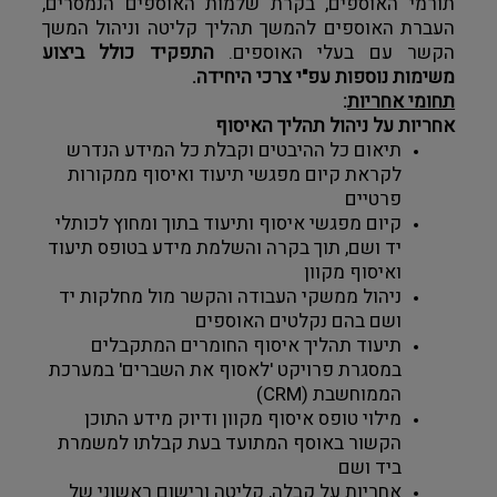
תורמי האוספים, בקרת שלמות האוספים הנמסרים, 
העברת האוספים להמשך תהליך קליטה וניהול המשך 
הקשר עם בעלי האוספים. 
התפקיד כולל ביצוע 
משימות נוספות עפ"י צרכי היחידה.
תחומי אחריות
:
אחריות על ניהול תהליך האיסוף
תיאום כל ההיבטים וקבלת כל המידע הנדרש 
לקראת קיום מפגשי תיעוד ואיסוף ממקורות 
פרטיים
קיום מפגשי איסוף ותיעוד בתוך ומחוץ לכותלי 
יד ושם, תוך בקרה והשלמת מידע בטופס תיעוד 
ואיסוף מקוון
ניהול ממשקי העבודה והקשר מול מחלקות יד 
ושם בהם נקלטים האוספים
תיעוד תהליך איסוף החומרים המתקבלים 
במסגרת פרויקט 'לאסוף את השברים' במערכת 
הממוחשבת (CRM)
מילוי טופס איסוף מקוון ודיוק מידע התוכן 
הקשור באוסף המתועד בעת קבלתו למשמרת 
ביד ושם
אחריות על קבלה, קליטה ורישום ראשוני של 