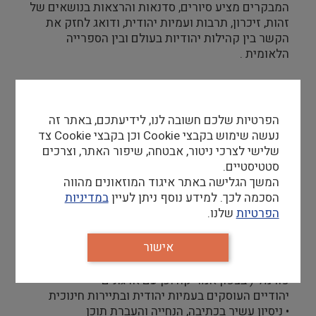
המבקרים מציע סיורים, סדנאות והרצאות בנושאים של
זהות, זיכרון, תרבות ועמיות יהודית, ודואג לחזק את
הקשר בין קהילות יהודיות בעולם ובין הספרייה
הלאומית .
• פיתוח משאבים חינוכיים עבור קבוצות וקהלי יעד
מגוונים: משפחות, בתי כנסת, מנהיגות
הפרטיות שלכם חשובה לנו, לידיעתכם, באתר זה
צעירה ומשלחות יהודיות מהתפוצות
נעשה שימוש בקבצי Cookie וכן בקבצי Cookie צד
• ייזום, פיתוח וביצוע של פרויקטים חינוכיים מול
שלישי לצרכי ניטור, אבטחה, שיפור האתר, וצרכים
קבוצות , בעיקר מצפון אמריקה
סטטיסטיים.
• יצירת קשר וליווי מתמשך עם ארגונים חינוכיים בעולם
המשך הגלישה באתר איגוד המוזאונים מהווה
היהודי
הסכמה לכך. למידע נוסף ניתן לעיין
במדיניות
הפרטיות
שלנו.
דרישות סף
אישור
• היכרות עמוקה עם החינוך היהודי )פורמלי ובלתי
פורמלי( בצפון אמריקה וכן עם ארגונים
יהודיים העוסקים בעמיות יהודית ובתיירות חינוכית
• ניסיון עשיר בכתיבה, הנחייה והעברת תוכן