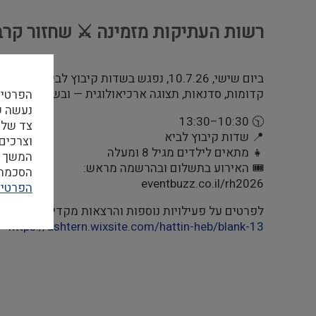
רשות העתיקות מזמינה ⚔️ שחזור קרב קרני ח
ביום שישי, 10.7.26, נפגש בשדות קיבוץ לב
קדומות, סדנאות, תצוגה ארכיאולוגית — ובשיא האירוע: 
הפרטיו
🕥 10:30–13:30
צד שלי
📍 שדות קיבוץ לביא
וצרכים
👧 מתאים לילדים מגיל 8 ומעלה
המשך ה
🎟️ האירוע בתשלום ובהרשמה מראש:
הסכמה ל
eventbuzz.co.il/rh2026
הפרטיו
לפרטים על פעילויות נוספות והרצאות מקדימות:
https://ashtern.wixsite.com/hattin-heb/blank-13