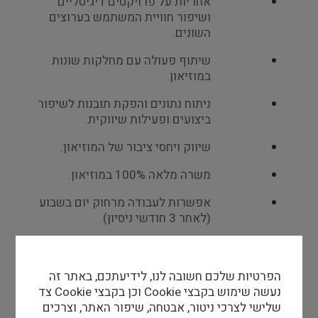
אחריות על פרויקטים דיגיטליים
ושיפור חוויית המשתמש בערוצים
השונים.
שיתוף פעולה עם מחלקות שונות
במוזיאון.
ניתוח נתונים והפקת תובנות לשיפור
ביצועים ופעילות שיווקית.
שיווק ויחסי ציבור של המוזיאון.
משרה מלאה 100% במוזיאון.
אפשרות לעבודה מרחוק יום בשבוע
(לאחר 3 חודשי ניסיון).
כפיפות: מנהלת אגף השיווק
והאסטרטגיה של המוזיאון.
הפרטיות שלכם חשובה לנו, לידיעתכם, באתר זה
דרישות התפקיד:
נעשה שימוש בקבצי Cookie וכן בקבצי Cookie צד
שלישי לצרכי ניטור, אבטחה, שיפור האתר, וצרכים