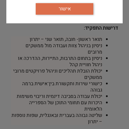
יצירת שיתופי פעולה עם ארגונים וגופים
אישור
המפעילים תכניות משיקות בתחומי התרבות,
החינוך והתיירות
.
דרישות התפקיד
:
תואר ראשון- חובה, תואר שני – יתרון
ניסיון בניהול צוות ועבודה מול ממשקים
מרובים
ניסיון בתחום התרבות, התיירות, ההדרכה או
ניהול חוויית קהל
יכולת הובלת תהליכים וניהול פרויקטים מרובי
ממשקים
כישורי שירות ותקשורת בין־אישית ברמה
גבוהה
יכולת עבודה בסביבה דינמית וריבוי משימות
היכרות עם תחומי התוכן של הספרייה
הלאומית
שליטה גבוהה בעברית ובאנגלית, שפות נוספות
– יתרון