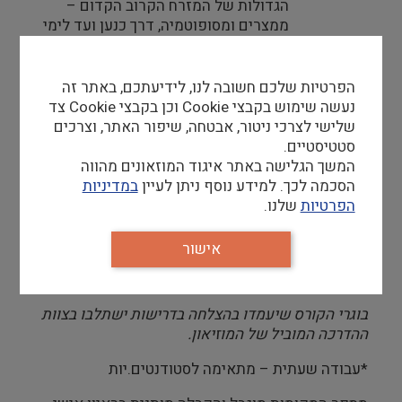
הגדולות של המזרח הקרוב הקדום –
ממצרים ומסופוטמיה, דרך כנען ועד לימי
הבית הראשון.
פיתוח מיומנויות עמידה מול קהל, מתודות
הפרטיות שלכם חשובה לנו, לידיעתכם, באתר זה
הדרכה מגוונות, תוכניות הפעלתיות
נעשה שימוש בקבצי Cookie וכן בקבצי Cookie צד
והתאמת ההדרכה לקהלים מגוונים.
שלישי לצרכי ניטור, אבטחה, שיפור האתר, וצרכים
סטטיסטיים.
העמקה במוצגי המוזיאון בתערוכת הקבע
המשך הגלישה באתר איגוד המוזאונים מהווה
ובתערוכות מתחלפות.
הסכמה לכך. למידע נוסף ניתן לעיין
במדיניות
הפרטיות
שלנו.
מועדי הקורס:
26.8.26 – 3.9.26
בין השעות:
9:00 – 15:00
אישור
דמי השתתפות בקורס: 300 ₪
בוגרי הקורס שיעמדו בהצלחה בדרישות ישתלבו בצוות
ההדרכה המוביל של המוזיאון.
*עבודה שעתית – מתאימה לסטודנטים.יות