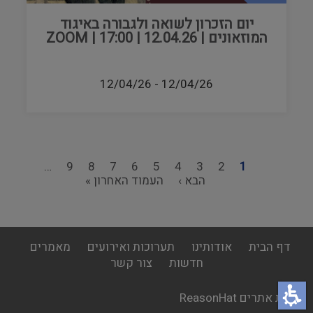
יום הזכרון לשואה ולגבורה באיגוד
המוזאונים | 12.04.26 | 17:00 | ZOOM
12/04/26
-
12/04/26
1
דף
2
Page
3
Page
4
Page
5
Page
6
Page
7
Page
8
Page
9
Page
…
הדף
נוכחי
הבא ›
הדף
העמוד האחרון »
הבא
דפדוף
האחרון
footer
דף הבית
אודותינו
תערוכות ואירועים
מאמרים
menu
חדשות
צור קשר
בניית אתרים ReasonHat