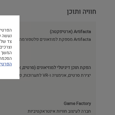
חוויה ותוכן
הפרטיו
Artifacta (ארטיפקטה)
Artifacta מספקת למוזאונים פלטפורמה דיגיטלית המשלבת חוויית מבקר חכמה ומותאמתאישית (כולל…
צד שלי
וצרכים
המשך ה
הסכמה ל
הפרטיו
הפקת תוכן דיגיטלי למוזיאונים (סרטים, אנימציה, VR, הקרנות אימרסיביות ואינטראקטיב)
יצירת סרטים, אנימציה ו-VR לתערוכות; פיתוח חוויות מוזיאליות, הקרנות אימרסיביות ועמדות…
Game Factory
חברה לעיצוב חוויות אינטראקטיביות