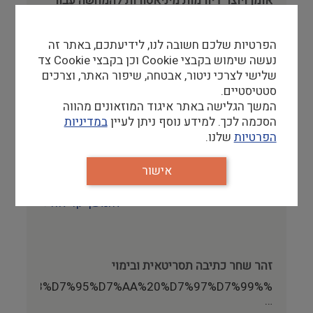
אומן ויוצר דיורמות מיניאטורות להמחשה עבור
מוזאונים
אומן ויוצר דיורמות מיניאטורות להמחשה עבור
הפרטיות שלכם חשובה לנו, לידיעתכם, באתר זה
מוזאונים
נעשה שימוש בקבצי Cookie וכן בקבצי Cookie צד
להמשך קריאה
שלישי לצרכי ניטור, אבטחה, שיפור האתר, וצרכים
סטטיסטיים.
המשך הגלישה באתר איגוד המוזאונים מהווה
הסכמה לכך. למידע נוסף ניתן לעיין
במדיניות
עינת כהן - יחסי ציבור
הפרטיות
שלנו.
התמחות : מוזאונים (מוזאוני חיפה, מוזאון ננו,
מוזאון רמלה, מוזאון פתח תקוה לאמנות ,
אישור
מוזאון…
להמשך קריאה
זהר שחר כתיבה תסריטאית ובימוי
%D7%A8%D7%95%D7%AA%20%D7%97%D7%99%
…