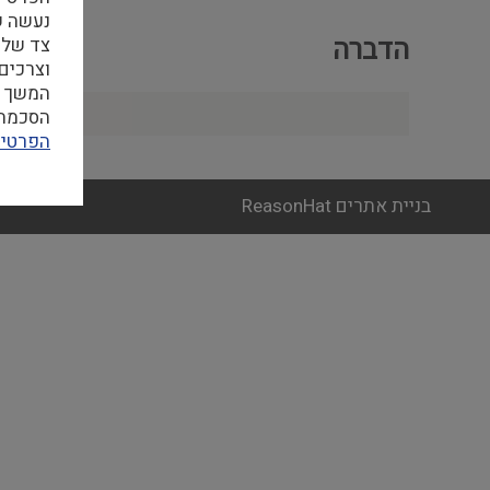
הדברה
צד שלי
וצרכים
המשך ה
הסכמה ל
הפרטיו
בניית אתרים ReasonHat