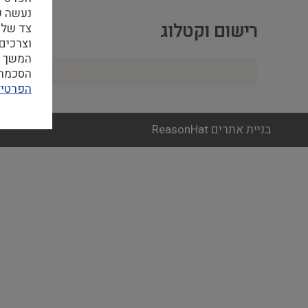
רישום וקטלוג
צד שלי
וצרכים
המשך ה
הסכמה ל
הפרטיו
בניית אתרים ReasonHat