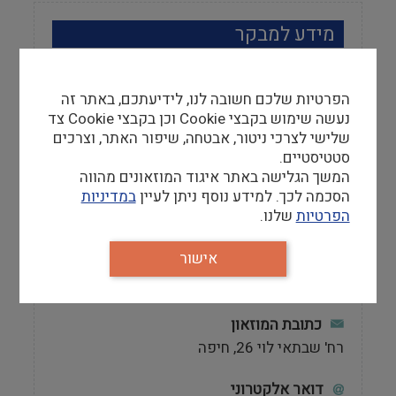
מידע למבקר
שעות פתיחה
א' - ד': 10:00-16:00, ה': 16:00-19:00, ו':
הפרטיות שלכם חשובה לנו, לידיעתכם, באתר זה
10:00-13:00, שבת: 10:00-15:00. יש להתעדכן
נעשה שימוש בקבצי Cookie וכן בקבצי Cookie צד
מול האתר הרשמי לפני הגעה.
שלישי לצרכי ניטור, אבטחה, שיפור האתר, וצרכים
סטטיסטיים.
המשך הגלישה באתר איגוד המוזאונים מהווה
אתר
הסכמה לכך. למידע נוסף ניתן לעיין
במדיניות
הפרטיות
שלנו.
http://www.hma.org.il
אישור
טלפון
04-9115997
כתובת המוזאון
רח' שבתאי לוי 26, חיפה
דואר אלקטרוני