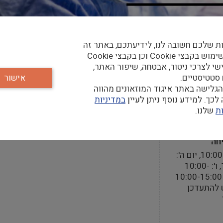
ת שלכם חשובה לנו, לידיעתכם, באתר זה
נעשה שימוש בקבצי Cookie וכן בקבצי Cookie
שי לצרכי ניטור, אבטחה, שיפור האתר,
 סטטיסטיים.
אישור
קר
גלישה באתר איגוד המוזאונים מהווה
כך. למידע נוסף ניתן לעיין
במדיניות
ת
שלנו.
חה
א'-ד': 10:00-16:00, יום ה':
16:00-19:00, ו': 10:00-
 להתעדכן