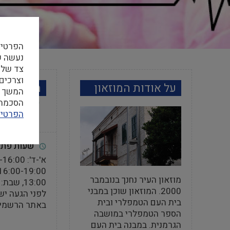
הפרטיו
צד שלי
וצרכים
על אודות המוזאון
מידע למב
המשך ה
הסכמה ל
הפרטיו
שעות פתי
מוזאון העיר נחנך בנובמבר
13:00, שבת: 10:00-15:00
2000. המוזאון שוכן במבני
לפני הגעה יש
בית העם הטמפלרי ובית
באתר הרשמי
הספר הטמפלרי במושבה
הגרמנית. במבנה בית העם