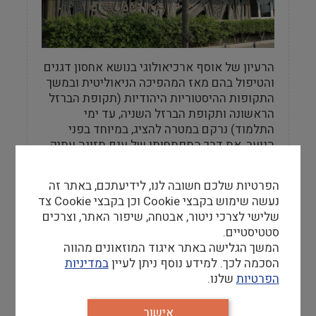
הרעיון של אוסף ארכיאולוגי בנושא אחסון דגנים
והטיפול בהם מאז המהפיכה הניאוליטית ובמשך
התקופות ההיסטוריות היהודיות (תקופת הברזל
הראשונה ותקופת הברזל השניה, עד ימי
התלמוד) נרקם במטרה להציג, במיוחד בפני
הנוער, את דרך התפתחותו של ענף תזונה עתיק
זה.
הפרטיות שלכם חשובה לנו, לידיעתכם, באתר זה
נעשה שימוש בקבצי Cookie וכן בקבצי Cookie צד
שלישי לצרכי ניטור, אבטחה, שיפור האתר, וצרכים
סטטיסטיים.
מידע למבקר
המשך הגלישה באתר איגוד המוזאונים מהווה
הסכמה לכך. למידע נוסף ניתן לעיין
במדיניות
שעות פתיחה
הפרטיות
שלנו.
מוזאון אוסף דגון נסגר.
כל המוצגים מועברים למוזיאון הכט
אישור
באוניברסיטת חיפה