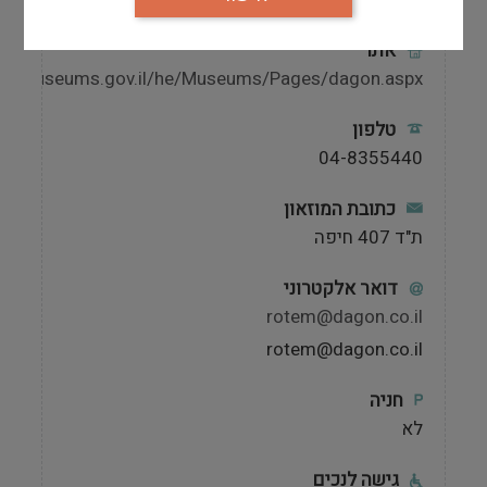
אתר
s://museums.gov.il/he/Museums/Pages/dagon.aspx
טלפון
04-8355440
כתובת המוזאון
ת"ד 407 חיפה
דואר אלקטרוני
rotem@dagon.co.il
rotem@dagon.co.il
חניה
לא
גישה לנכים