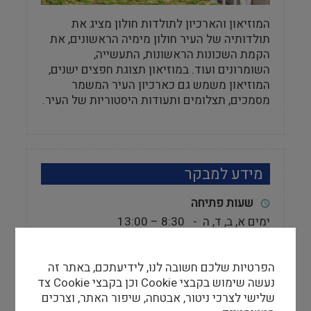
המוזיאון והארכיון לתולדות חולון מציג את
תולדותיה של העיר חולון מימיה הראשונים, את
הקמת השכונות הראשונות, התעשייה,
השומרונים ועוד. במוזיאון תצוגת חפצים ישנים,
המוזיאון משמש גם כארכיון העיר המשמר
מסמכים, תצלומים ותעודות היסטוריות של העיר.
מידע למבקר
שעות פתיחה
ימים א, ב, ד, ה - 8:30 – 13:00
יום ג' - 16:00 – 19:00
הפרטיות שלכם חשובה לנו, לידיעתכם, באתר זה
אתר
נעשה שימוש בקבצי Cookie וכן בקבצי Cookie צד
http://www.infocenters.co.il/hham
שלישי לצרכי ניטור, אבטחה, שיפור האתר, וצרכים