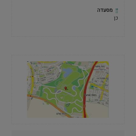
מסעדה
כן