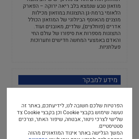
מוזאון טבע שנמצא בלב ריאה ירוקה – הפארק
הלאומי ברמת-גן.התצוגות במוזאון מכילות
מוצגים מהאוסף הביולוגי של המוזאון הכולל
אדרים (פוחלצים), שלדים, מאובנים ועוד.
התצוגות מספרות את סיפורו של עולם החי
והאדם באמצעי המחשה חדישים ותערוכות
פעלתניות.
מידע למבקר
שעות פתיחה
הפרטיות שלכם חשובה לנו, לידיעתכם, באתר זה
ימים א' – ה' 09:00 – 14:00
נעשה שימוש בקבצי Cookie וכן בקבצי Cookie צד
שבת 10:00 – 17:00
שלישי לצרכי ניטור, אבטחה, שיפור האתר, וצרכים
סטטיסטיים.
אתר
המשך הגלישה באתר איגוד המוזאונים מהווה
http://WWW.ADAMVECHAI.ORG.IL