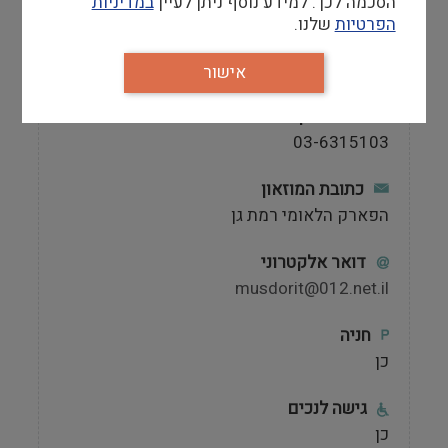
הסכמה לכך. למידע נוסף ניתן לעיין
במדיניות
הפרטיות
שלנו.
טלפון
03-6315010
אישור
מספר פקס
03-6315103
כתובת המוזאון
הפארק הלאומי רמת גן
דואר אלקטרוני
musdorit@012.net.il
חניה
כן
גישה לנכים
כן