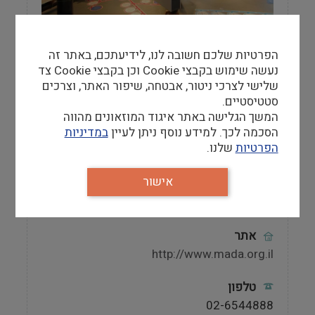
מוזאון שמזמין ילדים והורים, מבוגרים וצעירים
ללמוד על מדע בדרך פשוטה ואטרקטיבית.
הפרטיות שלכם חשובה לנו, לידיעתכם, באתר זה
במוזאון מוצגים פעילים שמזמינים לגעת בהם
נעשה שימוש בקבצי Cookie וכן בקבצי Cookie צד
ולהפעילם, סיורים מודרכים, הדגמות מדעיות
שלישי לצרכי ניטור, אבטחה, שיפור האתר, וצרכים
בשיתוף הקהל, סדנאות בנייה לילדים הצעירים
סטטיסטיים.
ומופעי תאטרון מדע דרמטיים והומוריסטיים
המשך הגלישה באתר איגוד המוזאונים מהווה
כאחד.
הסכמה לכך. למידע נוסף ניתן לעיין
במדיניות
הפרטיות
שלנו.
אישור
מידע למבקר
אתר
http://www.mada.org.il
טלפון
02-6544888