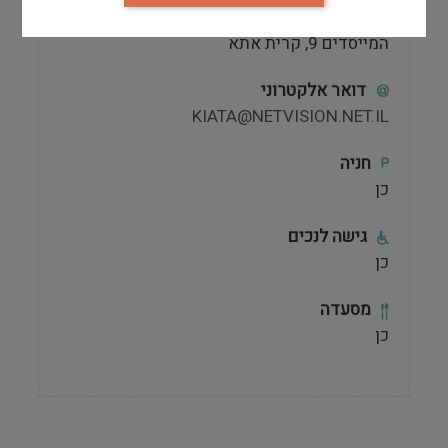
כתובת המוזאון
המייסדים 9, קרית אתא
דואר אלקטרוני
KIATA@NETVISION.NET.IL
חניה
כן
גישה לנכים
כן
מסעדה
כן