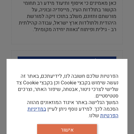
כאן מאמינים כי איסוף ותיעוד מידע רב תחומי
הקשור בתולדות העיר, מייסדיה ובוניה, על
מורשתם וחזונם, משלב בתוכו זיקה למורשת
היהודית ולתולדות ארץ ישראל, עבודה קהילתית
רב - גילית ופיתוח "גאוות יחידה מקומית".
מידע למבקר
אתר
הפרטיות שלכם חשובה לנו, לידיעתכם, באתר זה
http://www.bet-fisher.co.il
נעשה שימוש בקבצי Cookie וכן בקבצי Cookie צד
שלישי לצרכי ניטור, אבטחה, שיפור האתר, וצרכים
טלפון
סטטיסטיים.
המשך הגלישה באתר איגוד המוזאונים מהווה
04-8440207
הסכמה לכך. למידע נוסף ניתן לעיין
במדיניות
הפרטיות
שלנו.
מספר פקס
04-8440207
אישור