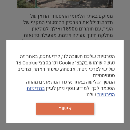
ממוקם באתר הלאומי ההיסטורי הח'אן של
חדרה,וכולל את הארכיון ההיסטורי המקיף של
העיר, עם חומרים מ1890 ואילך. למוזיאון
מחלקת חינוך פעילה ויוזמת, מפעילה סדנאות
מגוונות לצעירים ובוגרים, מפיקה אירועים בעלי
אופי היסטורי,בונה ומניידת תערוכות.
הפרטיות שלכם חשובה לנו, לידיעתכם, באתר זה
נעשה שימוש בקבצי Cookie וכן בקבצי Cookie צד
שלישי לצרכי ניטור, אבטחה, שיפור האתר, וצרכים
סטטיסטיים.
מידע למבקר
המשך הגלישה באתר איגוד המוזאונים מהווה
הסכמה לכך. למידע נוסף ניתן לעיין
במדיניות
אתר
הפרטיות
שלנו.
http://www.museum-khanhadera.org.il/
אישור
טלפון
04-6322330