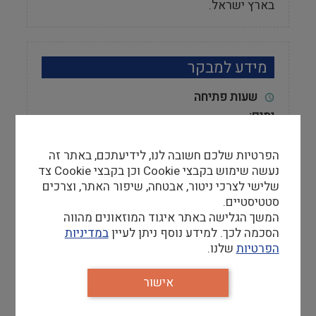
בארץ ישראל.
מידע למבקר
שעות פתיחה
ימים:
א’, ג’, ד’, ה’: 14:00-9:00
ב’: 13:00-9:00 / 19:00-16:00
הפרטיות שלכם חשובה לנו, לידיעתכם, באתר זה
שבת ראשונה של חודש אזרחי:
נעשה שימוש בקבצי Cookie וכן בקבצי Cookie צד
14:00-10:00
שלישי לצרכי ניטור, אבטחה, שיפור האתר, וצרכים
קבלת שירות בארכיון
סטטיסטיים.
יש לתאם מראש.
המשך הגלישה באתר איגוד המוזאונים מהווה
הסכמה לכך. למידע נוסף ניתן לעיין
במדיניות
אתר
הפרטיות
שלנו.
http://www.rishonlezion-museum.org.il/
אישור
טלפון
03-9598862/90