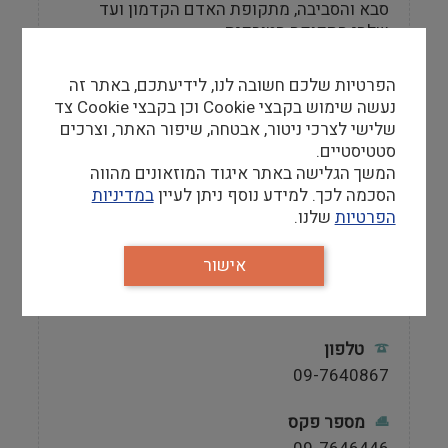
סבא והסביבה, מתקופת האדם הקדמון ועד
שלהי התקופה הטורקית.
הפרטיות שלכם חשובה לנו, לידיעתכם, באתר זה
נעשה שימוש בקבצי Cookie וכן בקבצי Cookie צד
שלישי לצרכי ניטור, אבטחה, שיפור האתר, וצרכים
מידע למבקר
סטטיסטיים.
המשך הגלישה באתר איגוד המוזאונים מהווה
שעות פתיחה
הסכמה לכך. למידע נוסף ניתן לעיין
במדיניות
א- ה 8:00 – 13:00 יום ג 16:00 – 18:00 לקהל
הפרטיות
שלנו.
הרחב ולקבוצות, בתאום מראש.
אישור
אתר
http://www.kfar-saba-museum.org
טלפון
09-7640867
מספר פקס