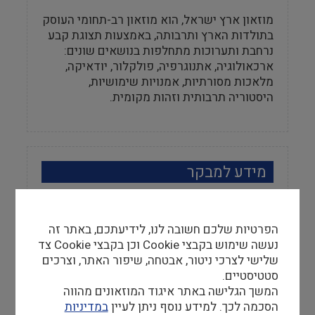
מוזאון ארץ ישראל, הוא מוזאון רב-תחומי העוסק
בתולדות הארץ ותרבותה, באמצעות תצוגת קבע
נרחבת ותערוכות מתחלפות בנושאים שונים:
ארכאולוגיה, אתנוגרפיה, פולקלור, יודאיקה,
מלאכות מסורתיות, אמנויות שימושיות,
היסטוריה תרבותית וזהות מקומית.
מידע למבקר
שעות פתיחה
ראשון עד רביעי 16:00-10:00, חמישי 20:00-
הפרטיות שלכם חשובה לנו, לידיעתכם, באתר זה
10:00, שישי-שבת 14:00-10:00
נעשה שימוש בקבצי Cookie וכן בקבצי Cookie צד
שלישי לצרכי ניטור, אבטחה, שיפור האתר, וצרכים
אתר
סטטיסטיים.
http://www.eretzmuseum.org.il
המשך הגלישה באתר איגוד המוזאונים מהווה
הסכמה לכך. למידע נוסף ניתן לעיין
במדיניות