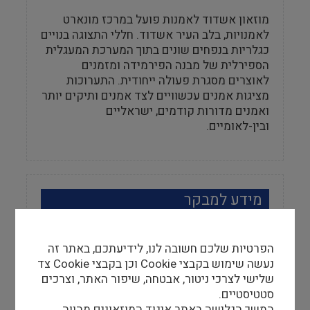
מוזאון אשדוד לאמנות פועל במרכז מונארט
לאמנויות, בלב העיר אשדוד. חללי התצוגה בנויים
כגלריות בנפחים שונים בתוך המערכת המעגלית
הספירלית של מבנה הפירמידה ומזמנים
לאוצרים מסגרת פעולה ייחודית. התערוכות
מציגות אמנים עכשוויים לצד אמנים ותיקים יותר
ואמנים מדורות קודמים, ישראליים
ובין-לאומיים.
מידע למבקר
שעות פתיחה
ב', ד', ה' – 10:00 – 16:00, ג' – 10:00 – 20:00,
הפרטיות שלכם חשובה לנו, לידיעתכם, באתר זה
ו', שבת - 10:30 – 13:30, יום א' – סגור, בחגים
נעשה שימוש בקבצי Cookie וכן בקבצי Cookie צד
ובערבי החג המוזאון סגור למבקרים
שלישי לצרכי ניטור, אבטחה, שיפור האתר, וצרכים
סטטיסטיים.
המשך הגלישה באתר איגוד המוזאונים מהווה