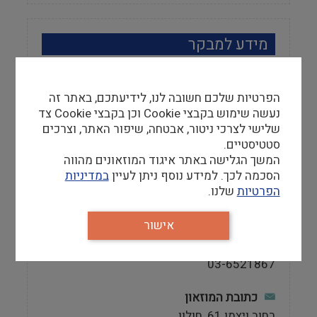
מידע למבקר
שעות פתיחה
ימים ב', ד', ו': 13:00-10:00, ימים ג', ה': 20:00-
הפרטיות שלכם חשובה לנו, לידיעתכם, באתר זה
17:00, שבת: 13:00-10:00
נעשה שימוש בקבצי Cookie וכן בקבצי Cookie צד
שלישי לצרכי ניטור, אבטחה, שיפור האתר, וצרכים
אתר
סטטיסטיים.
המשך הגלישה באתר איגוד המוזאונים מהווה
http://www.cartoon.org.il
הסכמה לכך. למידע נוסף ניתן לעיין
במדיניות
הפרטיות
שלנו.
טלפון
03-6521849
אישור
מספר פקס
03-6521867
כתובת המוזאון
רחוב ויצמן 61, חולון