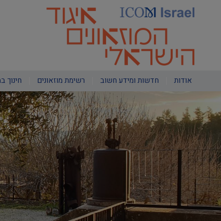
דילוג
לתוכן
העיקרי
Main
אודות
חדשות ומידע חשוב
רשימת מוזאונים
חינוך במ
navigation