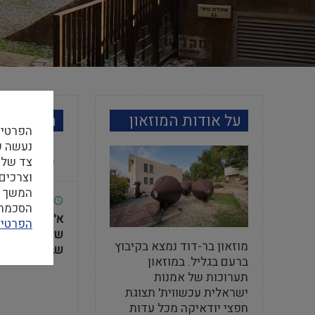
על אודות המוזאון
מידע למב
הפרטיו
צד שלי
וצרכים
המשך ה
שעות פתי
הסכמה ל
א' עד ה'
- 10:00-16:00
הפרטיו
שישי
- 10:00-14:00
מוזאון בר-דוד נמצא בקיבוץ
שבת
- 10:00-16:00
ברעם בגליל. במוזאון
תערוכות של אמנות
ישראלית עכשווית' תצוגת
חפצי יודאיקה מכל עדות