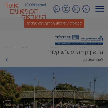
דילוג
לתוכן
העיקרי
לכניסה / חידוש חברות והצטרפות
מוזאון גן המדע ע"ש קלור
לאתר המוזאון