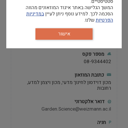
סטטיסטיים.
אתר
המשך הגלישה באתר איגוד המוזאונים מהווה
הסכמה לכך. למידע נוסף ניתן לעיין
במדיניות
http://davidson.weizmann.ac.il/science-
garden
הפרטיות
שלנו.
טלפון
אישור
08-9344401
מספר פקס
08-9344402
כתובת המוזאון
מכון דוידסון לחינוך מדעי, מכון ויצמן למדע,
רחובות
דואר אלקטרוני
Garden.Science@weizmann.ac.il
חניה