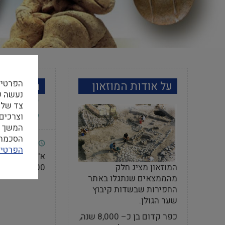
הפרטיו
על אודות המוזאון
מידע למב
צד שלי
וצרכים
המשך ה
הסכמה ל
שעות פתי
הפרטיו
המוזאון מציג חלק
13:00-10:00
מהממצאים שנתגלו באתר
החפירות שבשדות קיבוץ
שער הגולן.
כפר קדום בן כ– 8,000 שנה,