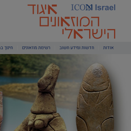
דילוג
לתוכן
העיקרי
Main
אודות
חדשות ומידע חשוב
רשימת מוזאונים
חינוך במ
navigation