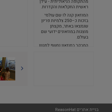
מהתקופה הניאוליתית - עידן
ראשית החקלאות והקדרות.
המוזאון קנה לו שם עולמי
בזכות כ–250 צלמיות פריון
שנמצאו באתר, מקצתן
מוצגות במוזאונים ידועי שם
בעולם.
המבקר במוזאון נחשף למגוון
ממצאים עשויים מאבני
בזלת, צור, גיר וחרס,
המתארים תמונה מלאה של
חיי היום–יום, הרגלי הפולחן
והאמנות של הכפר
החקלאי הקדום. ממרפסת
המוזאון נפתח לפניך נוף
מרהיב: נקודת המפגש של
הרי הגלעד והרי הגולן
ממנה זורם מצפון לדרום נהר
בניית אתרים ReasonHat