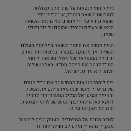
בית לוחמי הגטאות על שם יצחק קצנלסון
למורשת השואה והמרד, או "הבית" כפי
שהוא נקרא על ידי אנשיו, הוא מוזאון השואה
הראשון בעולם והיחיד שהוקם על ידי ניצולי
שואה.
הבית מספר את סיפור השואה במלחמת העולם
השנייה, אך מתמקד בגבורה, בניצחון רוח האדם
וביכולת המופלאה של ניצולי השואה ולוחמי
המרד לבנות את חייהם מחדש בארץ שעליה
חלמו, היא מדינת ישראל.
בית לוחמי הגטאות ממחיש גם את גודל חזונם
של מייסדיו, אשר שמו מאחוריהם את השכול
והאימה והגיעו אל הגליל המערבי כדי להקים
דווקא כאן את הקיבוץ המשגשג לוחמי הגטאות
ואת המוזאון הפועל בו.
לנוכח חזונם של המייסדים, מעניק הבית לרבבות
מבקריו מהארץ ומהעולם חוויה ייחודית