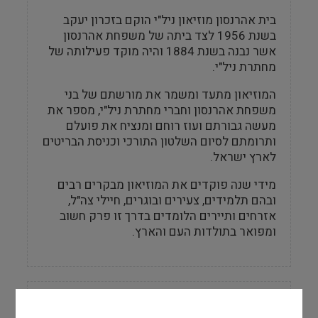
בית אהרנסון מוזיאון ניל"י הוקם בזכרון יעקב
בשנת 1956 לצד ביתה של משפחת אהרנסון
אשר נבנה בשנת 1884 והיה מוקד פעילותה של
מחתרת ניל"י.
המוזיאון מתעד ומשמר את מורשתם של בני
משפחת אהרנסון וחברי מחתרת ניל"י, מספר את
מעשה גבורתם ועוז רוחם ומנציח את פועלם
ותרומתם לסיום השלטון התורכי וכניסת הבריטים
לארץ ישראל.
מידי שנה פוקדים את המוזיאון מבקרים רבים
ובהם תלמידים, צעירים ובוגרים, חיילי צה"ל,
אזרחים ותיירים הלומדים בדרך זו פרק חשוב
ומפואר בתולדות העם והארץ.
מידע למבקר