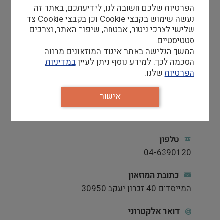
הפרטיות שלכם חשובה לנו, לידיעתכם, באתר זה
שעות פתיחה
נעשה שימוש בקבצי Cookie וכן בקבצי Cookie צד
א' – ה' 9:00-17:00 (סיור אחרון ב16:30)
שלישי לצרכי ניטור, אבטחה, שיפור האתר, וצרכים
ו' 9:00-13:00 (סיור אחרון ב12:30)
סטטיסטיים.
המוזיאון ובתי המשפחה סגורים:
המשך הגלישה באתר איגוד המוזאונים מהווה
בשבתות ובחגים וכן בערב ראש-השנה, ערב
הסכמה לכך. למידע נוסף ניתן לעיין
במדיניות
כיפור, ערב פסח, יום הזיכרון לחללי צה"ל ויום
הפרטיות
שלנו.
העצמאות.
אישור
אתר
http://www.nili-museum.org.il/default.aspx
טלפון
04-6390120
כתובת המוזאון
המייסדים 40 זכרון יעקב 30950
דואר אלקטרוני