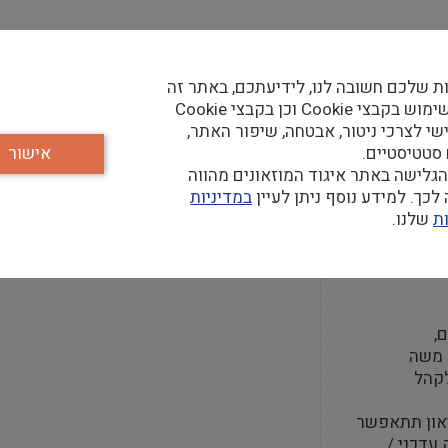
ת שלכם חשובה לנו, לידיעתכם, באתר זה
קר
נעשה שימוש בקבצי Cookie וכן בקבצי Cookie
שי לצרכי ניטור, אבטחה, שיפור האתר,
 סטטיסטיים.
אישור
גלישה באתר איגוד המוזאונים מהווה
כך. למידע נוסף ניתן לעיין
במדיניות
ת
שלנו.
חה
,
ר משה
קהל
יאון תתאפשר
 עדכני /